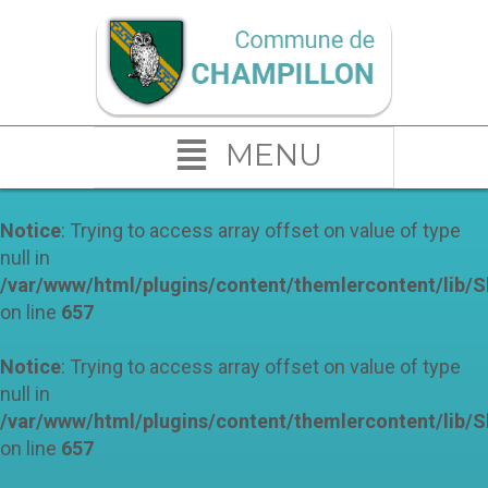
MENU
Notice
: Trying to access array offset on value of type
null in
/var/www/html/plugins/content/themlercontent/lib/
on line
657
Notice
: Trying to access array offset on value of type
null in
/var/www/html/plugins/content/themlercontent/lib/
on line
657