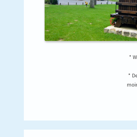
* W
* D
moin