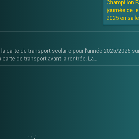
Champillon Fa
journée de je
2025 en salle,
Marché à 
Salle des
 la carte de transport scolaire pour l’année 2025/2026 sur
Le marché se
 carte de transport avant la rentrée. La...
19h00
ARBRES A CHAMPILLON
e.com/produit/affiche-champillon/