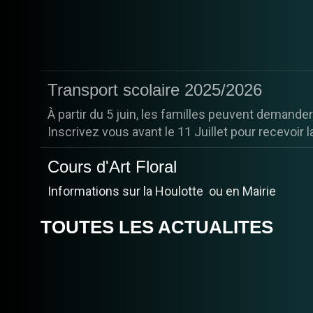
Transport scolaire 2025/2026
À partir du 5 juin, les familles peuvent demander
Inscrivez vous avant le 11 Juillet pour recevoir la
Cours d'Art Floral
Informations sur la Houlotte ou en Mairie
TOUTES LES ACTUALITES
ARRETE DE PROTECTION DES 
CHAMPILLON en AFFICHE
Pour commander:
https://www.monafficheadore