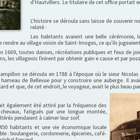
d'Hautvillers. Le titulaire de cet office portait 
L'histoire se déroula sans laisse de souvenir 
relaté :
Les habitants avaient une belle cérémonie, l
 se rendre au village voisin de Saint-Imoges, ce qu'ils jugeai
n 1669, toutes danses, récréations publiques et feux de joie
, les villageois finirent par obtenir gain e cause et par pos
ampillon se déroula en 1788 à l'époque où le sieur Nicolas
u hameau de Bellevue pour y construire une auberge. Il avait 
ard et que, de cet endroit, le voyageur, avait le plus beau p
ait également été attiré par la fréquence des
 chevaux, fatigués par une longue montée,
térés pendaient à calmer leur soif.
0 habitants et une vie économique locale
oble : boulangerie, cordonnerie, épiceries, café-
réchal ferrand.