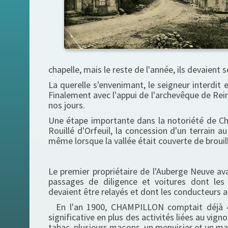
chapelle, mais le reste de l'année, ils devaient
La querelle s'envenimant, le seigneur interdit e
Finalement avec l'appui de l'archevêque de Reims
nos jours.
Une étape importante dans la notoriété de Ch
Rouillé d'Orfeuil, la concession d'un terrain a
même lorsque la vallée était couverte de brouill
Le premier propriétaire de l'Auberge Neuve av
passages de diligence et voitures dont les
devaient être relayés et dont les conducteurs al
En l'an 1900, CHAMPILLON comptait déjà 45
significative en plus des activités liées au vign
tabac, plusieurs maçons, un menuisier et un ma