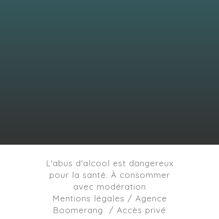
L'abus d'alcool est dangereux
pour la santé. À consommer
avec modération
Mentions légales / Agence
Boomerang /
Accès privé