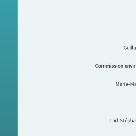
Guill
Commission enviro
Marie-Ma
Carl-Stépha