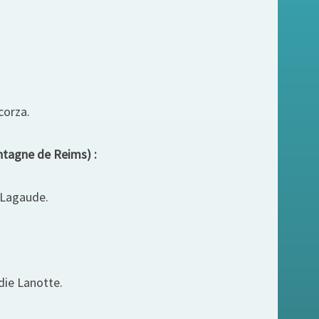
corza.
ntagne de Reims) :
 Lagaude.
die Lanotte.